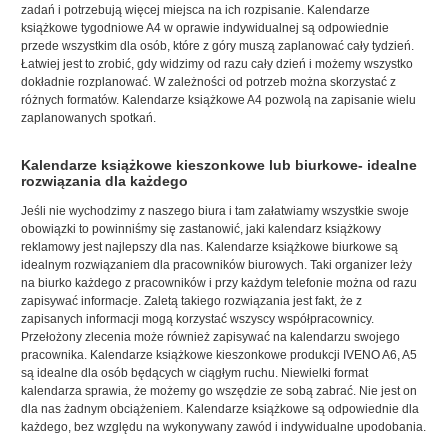
zadań i potrzebują więcej miejsca na ich rozpisanie. Kalendarze
książkowe tygodniowe A4 w oprawie indywidualnej są odpowiednie
przede wszystkim dla osób, które z góry muszą zaplanować cały tydzień.
Łatwiej jest to zrobić, gdy widzimy od razu cały dzień i możemy wszystko
dokładnie rozplanować. W zależności od potrzeb można skorzystać z
różnych formatów.
Kalendarze książkowe A4
pozwolą na zapisanie wielu
zaplanowanych spotkań.
Kalendarze książkowe kieszonkowe lub biurkowe- idealne
rozwiązania dla każdego
Jeśli nie wychodzimy z naszego biura i tam załatwiamy wszystkie swoje
obowiązki to powinniśmy się zastanowić,
jaki kalendarz książkowy
reklamowy
jest najlepszy dla nas. Kalendarze książkowe biurkowe są
idealnym rozwiązaniem dla pracowników biurowych. Taki organizer leży
na biurko każdego z pracowników i przy każdym telefonie można od razu
zapisywać informacje. Zaletą takiego rozwiązania jest fakt, że z
zapisanych informacji mogą korzystać wszyscy współpracownicy.
Przełożony zlecenia może również zapisywać na kalendarzu swojego
pracownika. Kalendarze książkowe kieszonkowe produkcji IVENO A6, A5
są idealne dla osób będących w ciągłym ruchu. Niewielki format
kalendarza sprawia, że możemy go wszędzie ze sobą zabrać. Nie jest on
dla nas żadnym obciążeniem. Kalendarze książkowe są odpowiednie dla
każdego, bez względu na wykonywany zawód i indywidualne upodobania.