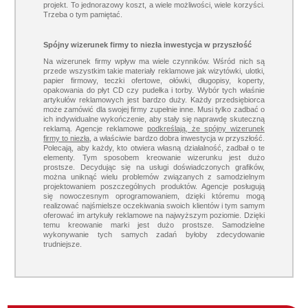
projekt. To jednorazowy koszt, a wiele możliwości, wiele korzyści.
Trzeba o tym pamiętać.
Spójny wizerunek firmy to niezła inwestycja w przyszłość
Na wizerunek firmy wpływ ma wiele czynników. Wśród nich są
przede wszystkim takie materiały reklamowe jak wizytówki, ulotki,
papier firmowy, teczki ofertowe, ołówki, długopisy, koperty,
opakowania do płyt CD czy pudełka i torby. Wybór tych właśnie
artykułów reklamowych jest bardzo duży. Każdy przedsiębiorca
może zamówić dla swojej firmy zupełnie inne. Musi tylko zadbać o
ich indywidualne wykończenie, aby stały się naprawdę skuteczną
reklamą. Agencje reklamowe
podkreślają, że spójny wizerunek
firmy to niezła
, a właściwie bardzo dobra inwestycja w przyszłość.
Polecają, aby każdy, kto otwiera własną działalność, zadbał o te
elementy. Tym sposobem kreowanie wizerunku jest dużo
prostsze. Decydując się na usługi doświadczonych grafików,
można uniknąć wielu problemów związanych z samodzielnym
projektowaniem poszczególnych produktów. Agencje posługują
się nowoczesnym oprogramowaniem, dzięki któremu mogą
realizować najśmielsze oczekiwania swoich klientów i tym samym
oferować im artykuły reklamowe na najwyższym poziomie. Dzięki
temu kreowanie marki jest dużo prostsze. Samodzielne
wykonywanie tych samych zadań byłoby zdecydowanie
trudniejsze.