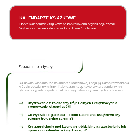
KALENDARZE KSIĄŻKOWE
Dobre kalendarze książkowe to kontrolowana organizacja czasu.
Wybierze dzienne kalendarze książkowe A5 dla firm.
Zobacz inne artykuły...
Od dawna wiadomo, że kalendarze książkowe, znajdują liczne rozwiązania
w życiu codziennym firmy. Kalendarze książkowe wykorzystujemy nie
tylko w przypadku spotkań, ale też wyjazdów czy ważnych konferencji.
Użytkowanie z kalendarzy trójdzielnych i książkowych a
promowanie własnej spółki
Co wybrać do gabinetu – dobre kalendarze książkowe czy
ścienne trójdzielne ścienne?
Kto zaprojektuje mój kalendarz trójdzielny na zamówienie lub
oprawę do kalendarza książkowego?