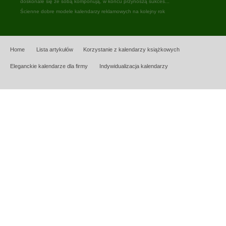
doskonale się ze sobą komponują, w końcu przynoszą sukces...
Ścienne dobre modele kalendarzy reklamowych na kolejny rok
Home
Lista artykułów
Korzystanie z kalendarzy książkowych
Eleganckie kalendarze dla firmy
Indywidualizacja kalendarzy