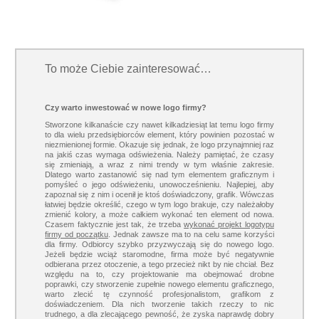
To może Ciebie zainteresować…
Czy warto inwestować w nowe logo firmy?
Stworzone kilkanaście czy nawet kilkadziesiąt lat temu logo firmy
to dla wielu przedsiębiorców element, który powinien pozostać w
niezmienionej formie. Okazuje się jednak, że logo przynajmniej raz
na jakiś czas wymaga odświeżenia. Należy pamiętać, że czasy
się zmieniają, a wraz z nimi trendy w tym właśnie zakresie.
Dlatego warto zastanowić się nad tym elementem graficznym i
pomyśleć o jego odświeżeniu, unowocześnieniu. Najlepiej, aby
zapoznał się z nim i ocenił je ktoś doświadczony, grafik. Wówczas
łatwiej będzie określić, czego w tym logo brakuje, czy należałoby
zmienić kolory, a może całkiem wykonać ten element od nowa.
Czasem faktycznie jest tak, że trzeba
wykonać projekt logotypu
firmy od początku
. Jednak zawsze ma to na celu same korzyści
dla firmy. Odbiorcy szybko przyzwyczają się do nowego logo.
Jeżeli będzie wciąż staromodne, firma może być negatywnie
odbierana przez otoczenie, a tego przecież nikt by nie chciał. Bez
względu na to, czy projektowanie ma obejmować drobne
poprawki, czy stworzenie zupełnie nowego elementu graficznego,
warto zlecić tę czynność profesjonalistom, grafikom z
doświadczeniem. Dla nich tworzenie takich rzeczy to nic
trudnego, a dla zlecającego pewność, że zyska naprawdę dobry