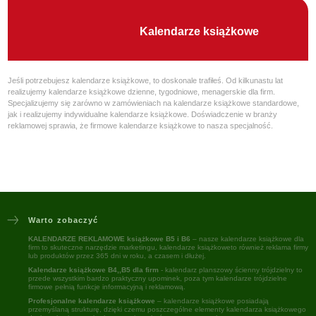
Kalendarze książkowe
Jeśli potrzebujesz kalendarze książkowe, to doskonale trafiłeś. Od kilkunastu lat
realizujemy kalendarze książkowe dzienne, tygodniowe, menagerskie dla firm.
Specjalizujemy się zarówno w zamówieniach na kalendarze książkowe standardowe,
jak i realizujemy indywidualne kalendarze książkowe. Doświadczenie w branży
reklamowej sprawia, że firmowe kalendarze książkowe to nasza specjalność.
Warto zobaczyć
KALENDARZE REKLAMOWE książkowe B5 i B6
– nasze kalendarze książkowe dla
firm to skuteczne narzędzie marketingu, kalendarze książkoweto również reklama firmy
lub produktów przez 365 dni w roku, a czasem i dłużej.
Kalendarze książkowe B4,,B5 dla firm
- kalendarz planszowy ścienny trójdzielny to
przede wszystkim bardzo praktyczny upominek, poza tym kalendarze trójdzielne
firmowe pełnią funkcje informacyjną i reklamową.
Profesjonalne kalendarze książkowe
– kalendarze książkowe posiadają
przemyślaną strukturę, dzięki czemu poszczególne elementy kalendarza książkowego